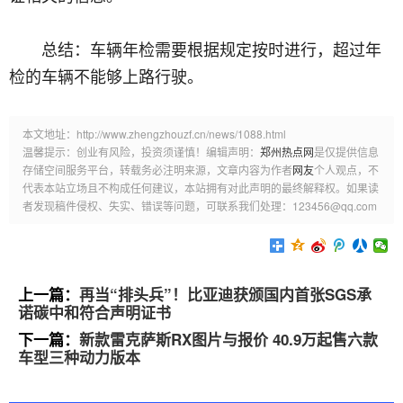
总结：车辆年检需要根据规定按时进行，超过年
检的车辆不能够上路行驶。
本文地址：http://www.zhengzhouzf.cn/news/1088.html
温馨提示：创业有风险，投资须谨慎！编辑声明：
郑州热点网
是仅提供信息
存储空间服务平台，转载务必注明来源，文章内容为作者
网友
个人观点，不
代表本站立场且不构成任何建议，本站拥有对此声明的最终解释权。如果读
者发现稿件侵权、失实、错误等问题，可联系我们处理：123456@qq.com
上一篇：
再当“排头兵”！比亚迪获颁国内首张SGS承
诺碳中和符合声明证书
下一篇：
新款雷克萨斯RX图片与报价 40.9万起售六款
车型三种动力版本