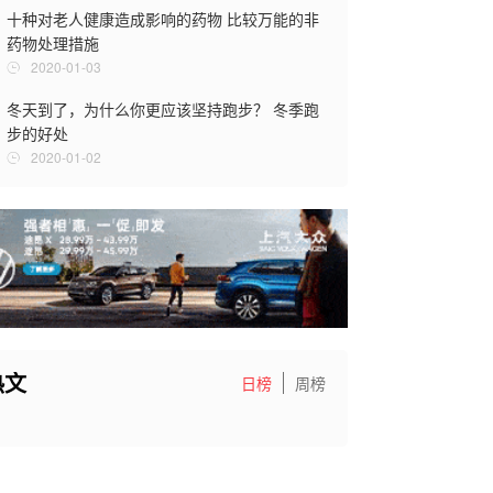
十种对老人健康造成影响的药物 比较万能的非
气血不足会有
药物处理措施
么样的危害
2020-01-03
2019-12-2
冬天到了，为什么你更应该坚持跑步？ 冬季跑
亚健康的症
步的好处
2019-12-2
2020-01-02
热文
日榜
周榜