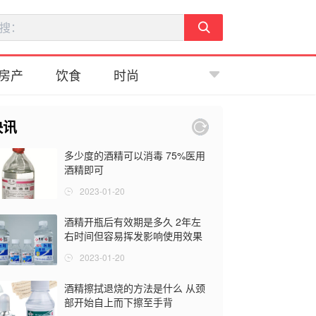
房产
饮食
时尚
快讯
多少度的酒精可以消毒 75%医用
酒精即可
2023-01-20
酒精开瓶后有效期是多久 2年左
右时间但容易挥发影响使用效果
2023-01-20
酒精擦拭退烧的方法是什么 从颈
部开始自上而下擦至手背