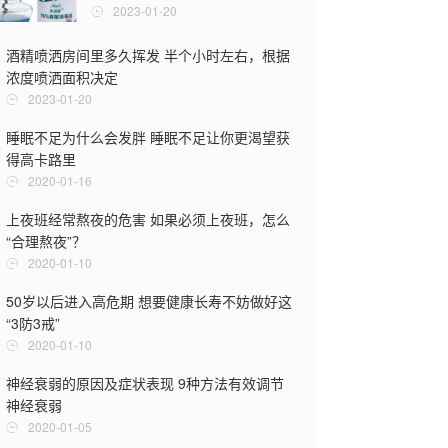
2023-01-20
酒精喷洒房间里多久挥发 半个小时左右，根据
天天洗澡好
浓度喷洒面积决定
速皮肤老化
2023-01-20
2019-12-2
睡眠不足为什么会发胖 睡眠不足让你更渴望获
几天洗一次
得高卡路里
正确的洗澡
2020-01-16
2019-12-2
上夜班经常熬夜的危害 如果必须上夜班，怎么
女人小便后
“合理熬夜”？
该用什么纸
2020-01-10
2019-12-2
50岁以后进入高危期 想要健康长寿不妨做好这
女性剃掉阴
“3防3戒”
女人私处体
2020-01-10
2019-12-2
神经衰弱的原因及症状表现 9种方法有效调节
洗澡有哪些禁
神经衰弱
较好
2020-01-05
2019-12-2