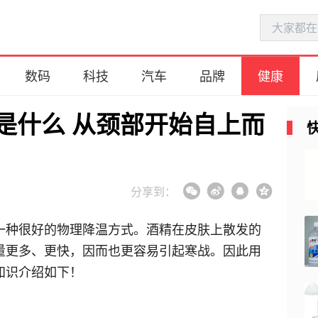
数码
科技
汽车
品牌
健康
是什么 从颈部开始自上而
夜跑减肥的正确方式是什么？夜
跑的最佳时间及注意事项
分享到：
2020-01-01
消除心理疲劳的方法有哪些？如
一种很好的物理降温方式。酒精在皮肤上散发的
何有效消除心理疲劳？
量更多、更快，因而也更容易引起寒战。因此用
2019-12-29
知识介绍如下！
女人月经期如何挑选生理内裤？
正确选购女性经期生理内裤方法