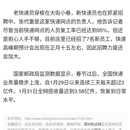
老快递员穿梭在大街小巷，新快递员也在抓紧招
聘中。张代雷是这家快递网点的负责人，他告诉记者
尽管当前快递网点的人员复工率已经达到95%，但还
是担心人手不够，目前店里已经招了7名新员工，快递
高峰期预计会出现在正月十五左右，因此招聘力度还
会加大。
国家邮政局监测数据显示，春节过后，全国快递
业务量稳步上涨，自1月29日以来连续三天每天超过3
亿件。1月31日全网揽收量达到3.58亿件，恢复到日常
水平。
本文地址：http://www.zhengzhouzf.cn/news/1124.html
温馨提示：创业有风险，投资须谨慎！编辑声明：
郑州热点网
是仅提供信息
存储空间服务平台，转载务必注明来源，文章内容为作者
网友
个人观点，不