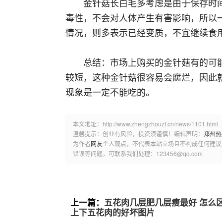
金针菇长白毛多考虑是由于保存时
毒性，不会对人体产生有害影响，所以
情况，则多表示已经变质，不宜继续食
总结：市场上购买的金针菇有的可
较短，这种金针菇很容易会腐烂，因此
现象是一定不能吃的。
本文地址：http://www.zhengzhouzf.cn/news/1101.html
温馨提示：创业有风险，投资须谨慎！编辑声明：
郑州热
为作者
网友
个人观点，不代表本站立场且不构成任何建议
错误等问题，可联系我们处理：123456@qq.com
上一篇：
五花肉几层肥几层瘦最好 怎么
上下五花肉的好坏图片