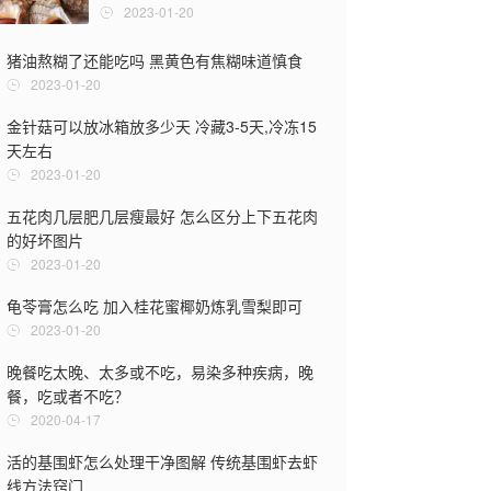
2023-01-20
猪油熬糊了还能吃吗 黑黄色有焦糊味道慎食
饥饿也有假你
导致假饿发
2023-01-20
2020-01-0
金针菇可以放冰箱放多少天 冷藏3-5天,冷冻15
天左右
挑大米老经验
米煮粥长米
2023-01-20
2020-01-0
五花肉几层肥几层瘦最好 怎么区分上下五花肉
的好坏图片
山竹里面发黄
山竹果肉发
2023-01-20
2020-01-0
龟苓膏怎么吃 加入桂花蜜椰奶炼乳雪梨即可
山竹如何剥皮
2023-01-20
营养价值及
晚餐吃太晚、太多或不吃，易染多种疾病，晚
2020-01-0
餐，吃或者不吃？
野生螃蟹能
2020-04-17
养？
活的基围虾怎么处理干净图解 传统基围虾去虾
2019-12-2
线方法窍门