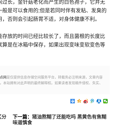
间过长，金针菇老化而产生的白色孢子，它并无
一般是可以食用的;但是若同时伴有发粘、发臭的
用，否则会引起肠胃不适，对身体健康不利。
能存放的时间已经比较长了，而且菌根的长度比
就算是在冰箱中保存，如果出现变味变软变色等
点网
是仅提供信息存储空间服务平台，转载务必注明来源，文章内容
，本站拥有对此声明的最终解释权。如果读者发现稿件侵权、失实、
区分
下一篇：
猪油熬糊了还能吃吗 黑黄色有焦糊
味道慎食