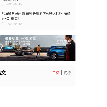
什么时候喝酸
2020-04-15
作用
吃海鲜禁忌问题 螃蟹是用避孕药喂大的吗 海鲜
2019-12-2
+维C=砒霜？
冰糖心苹果
2020-04-12
糖心病 与普
2019-12-2
热文
日榜
周榜