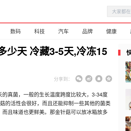
数码
科技
汽车
品牌
健康
天 冷藏3-5天,冷冻15
都说吃鱼好，但这5种鱼真的别买
啦，太脏了，吃完对身体有害
分享到：
2020-02-02
肝不好，怎么吃最养肝？医生：
的真菌，一般的生长温度跨度比较大，3-34度
避开4物，多吃4菜，肝会慢慢变
针菇的活性会很好，而且还能抑制一些其他的菌类
好
2020-01-12
，而且味道也更鲜美。那金针菇可以放冰箱放多
冬天要多吃哪些蔬菜？适宜冬季
吃的蔬菜及补血食物推荐