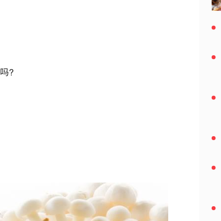
2020-01-11
饥饿也有假你能分清真饿还是假饿吗 四大原因
导致假饿发生
2020-01-06
挑大米老经验都是错的 买散装米要做到六看 圆
吗?
米煮粥长米蒸饭
2020-01-06
山竹里面发黄的是什么 山竹里面黄黄的能吃吗
山竹果肉发黄有毒吗
2020-01-06
山竹如何剥皮？图解剥山竹的方法和窍门 山竹
营养价值及挑选保存
2020-01-06
野生螃蟹能吃吗？野生的螃蟹怎么做好吃有营
养？
2019-12-29