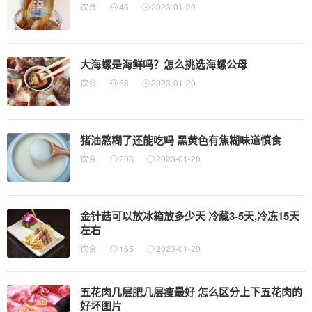
饮食
45
2023-01-20
大海螺是海鲜吗？怎么挑选海螺公母
饮食
68
2023-01-20
猪油熬糊了还能吃吗 黑黄色有焦糊味道慎食
饮食
208
2023-01-20
金针菇可以放冰箱放多少天 冷藏3-5天,冷冻15天
左右
饮食
165
2023-01-20
五花肉几层肥几层瘦最好 怎么区分上下五花肉的
好坏图片