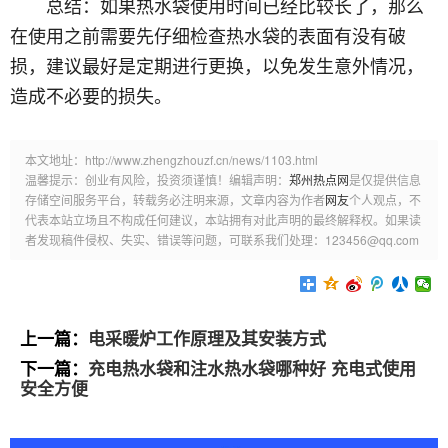
总结：如果热水袋使用时间已经比较长了，那么
在使用之前需要先仔细检查热水袋的表面有没有破
损，建议最好是定期进行更换，以免发生意外情况，
造成不必要的损失。
本文地址：http://www.zhengzhouzf.cn/news/1103.html
温馨提示：创业有风险，投资须谨慎！编辑声明：
郑州热点网
是仅提供信息
存储空间服务平台，转载务必注明来源，文章内容为作者
网友
个人观点，不
代表本站立场且不构成任何建议，本站拥有对此声明的最终解释权。如果读
者发现稿件侵权、失实、错误等问题，可联系我们处理：123456@qq.com
上一篇：
电采暖炉工作原理及其安装方式
下一篇：
充电热水袋和注水热水袋哪种好 充电式使用
安全方便