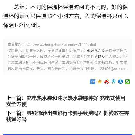
总结：不同的保温杯保温时间的不同的，好的保
温杯的话可以保温12个小时左右，差的保温杯只可以
保温1-2个小时。
本文地址：http://www.zhengzhouzf.cn/news/1111.html
温馨提示：创业有风险，投资须谨慎！编辑声明：
郑州热点网
是仅提供信息
存储空间服务平台，转载务必注明来源，文章内容为作者
网友
个人观点，不
代表本站立场且不构成任何建议，本站拥有对此声明的最终解释权。如果读
者发现稿件侵权、失实、错误等问题，可联系我们处理：123456@qq.com
上一篇：
充电热水袋和注水热水袋哪种好 充电式使用
安全方便
下一篇：
零钱通转出到银行卡要手续费吗？把钱放在零
钱通好吗